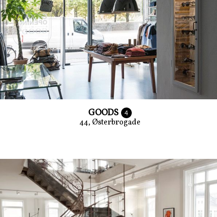
GOODS
4
44, Østerbrogade