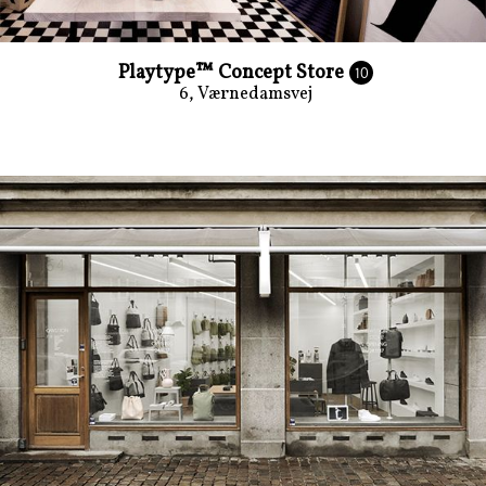
Playtype™ Concept Store
10
6, Værnedamsvej