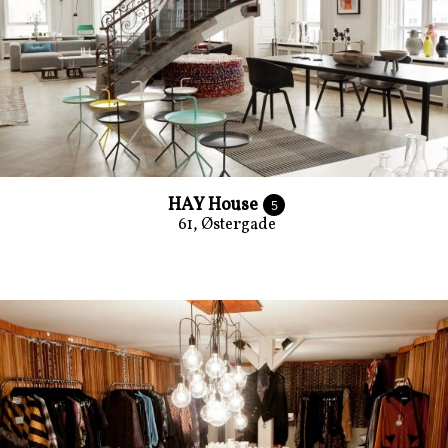
HAY House
5
61, Østergade